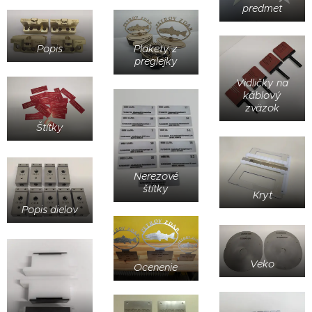
predmet
Plakety z
Popis
preglejky
Vidličky na
káblový
zväzok
Štítky
Nerezové
štítky
Kryt
Popis dielov
Veko
Ocenenie