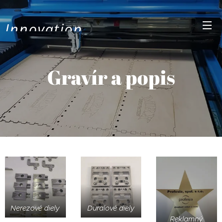
Innovation
Gravír a popis
Nerezové diely
Duralové diely
Reklamný