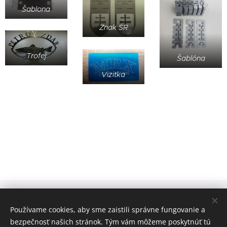
Šablona
Znak SR
Trofej
Šablóna
Vizitka
MRX s.r.o., Stavbárov 6266, 071 01 Michalovce, +421 908 667
873
Používame cookies, aby sme zaistili správne fungovanie a
bezpečnosť našich stránok. Tým vám môžeme poskytnúť tú
Vytvorené službou
Webnode
Cookies